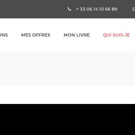
+ 33 06 14 10 66 89
ONS
MES OFFRES
MON LIVRE
QUI SUIS-JE
N
SATION
GIE