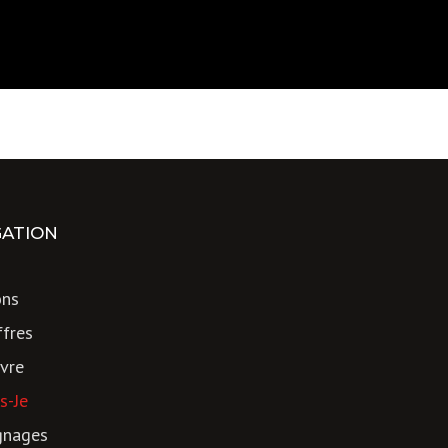
GATION
ons
fres
vre
s-Je
gnages