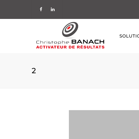
SOLUTI
STRATÉGIE
ORGANISATIO
2
MANAGEMENT
COMMERCIALI
PILOTAGE
TEMPS & ENER
KAÏZEN