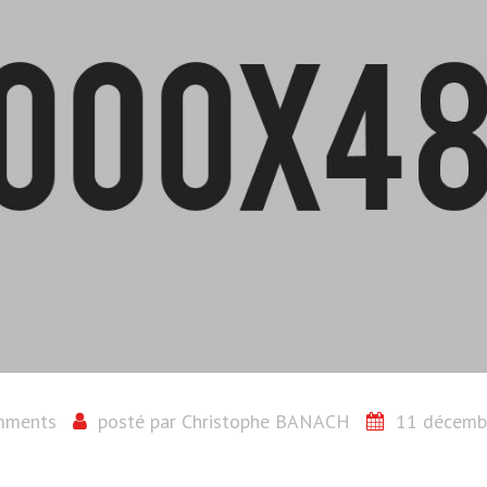
mments
posté par
Christophe BANACH
11 décemb