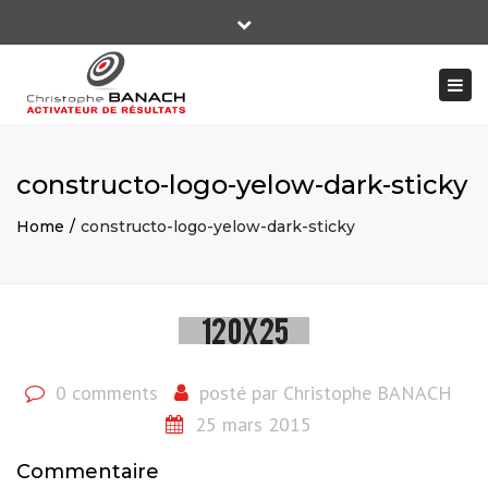
×
Close
+ 33 06 14 10 66 89
top
Togg
bar
contact@christophebanach-performer.fr
navi
constructo-logo-yelow-dark-sticky
Home
constructo-logo-yelow-dark-sticky
0 comments
posté par
Christophe BANACH
25 mars 2015
Commentaire