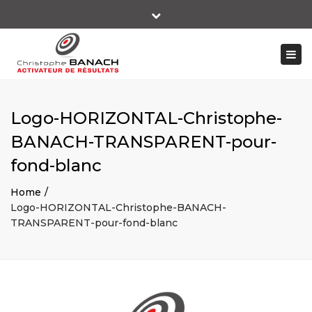
×
Close
+ 33 06 14 10 66 89
top
Togg
bar
contact@christophebanach-performer.fr
navi
Logo-HORIZONTAL-Christophe-
BANACH-TRANSPARENT-pour-
fond-blanc
Home
Logo-HORIZONTAL-Christophe-BANACH-
TRANSPARENT-pour-fond-blanc