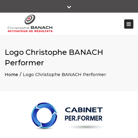
×
Close
+ 33 06 14 10 66 89
top
Togg
bar
contact@christophebanach-performer.fr
navi
Logo Christophe BANACH
Performer
Home
Logo Christophe BANACH Performer