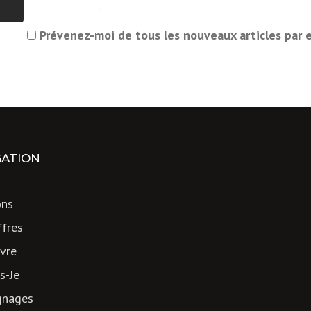
Prévenez-moi de tous les nouveaux articles par e
GATION
ons
fres
vre
s-Je
gnages