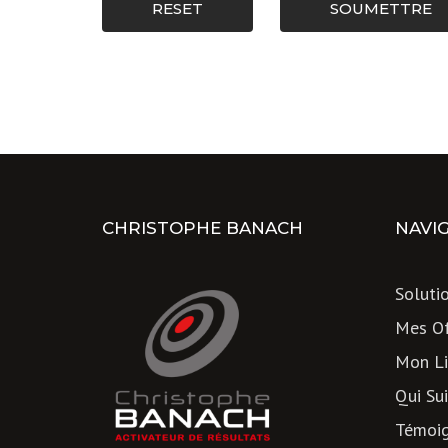
RESET
SOUMETTRE
CHRISTOPHE BANACH
NAVI
Soluti
Mes Of
Mon Li
Qui Sui
Témoi