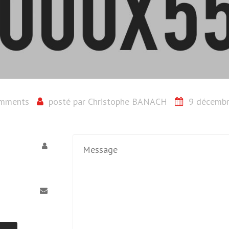
omments
posté par
Christophe BANACH
9 décemb