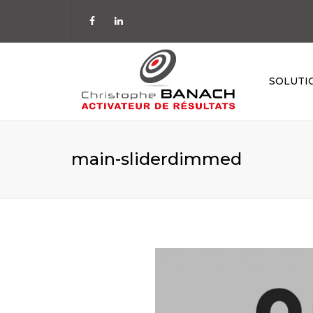
SOLUTI
STRATÉGIE
ORGANISATIO
main-sliderdimmed
MANAGEMENT
COMMERCIALI
PILOTAGE
TEMPS & ENER
KAÏZEN