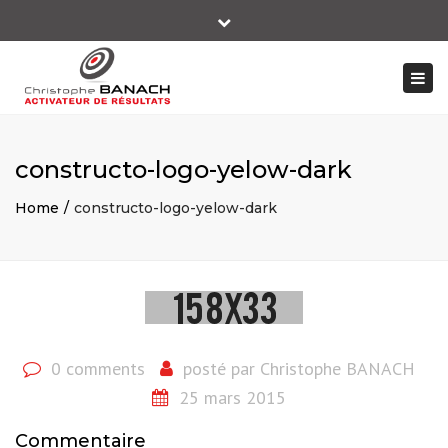
×
Close
+ 33 06 14 10 66 89
top
Togg
bar
contact@christophebanach-performer.fr
navi
constructo-logo-yelow-dark
Home
constructo-logo-yelow-dark
0 comments
posté par
Christophe BANACH
25 mars 2015
Commentaire