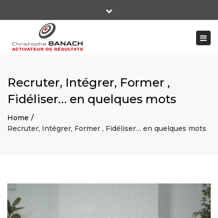
×
Close
+ 33 06 14 10 66 89
top
Togg
bar
contact@christophebanach-performer.fr
navi
Recruter, Intégrer, Former ,
Fidéliser… en quelques mots
Home
Recruter, Intégrer, Former , Fidéliser… en quelques mots