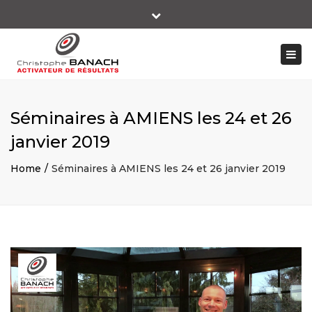
×
Close
+ 33 06 14 10 66 89
top
Togg
bar
contact@christophebanach-performer.fr
navi
Séminaires à AMIENS les 24 et 26
janvier 2019
Home
Séminaires à AMIENS les 24 et 26 janvier 2019